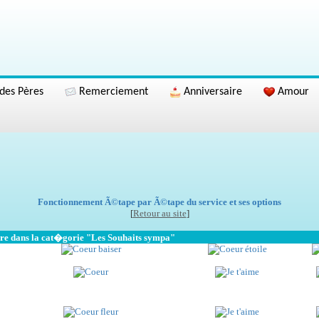
des Pères
Remerciement
Anniversaire
Amour
Fonctionnement Ã©tape par Ã©tape du service et ses options
[
Retour au site
]
bre dans la cat�gorie "Les Souhaits sympa"