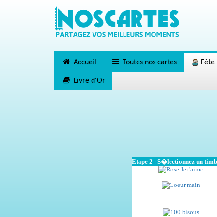
Accueil
Toutes nos cartes
Fête 
Livre d'Or
Etape 2 : S�lectionnez un tim