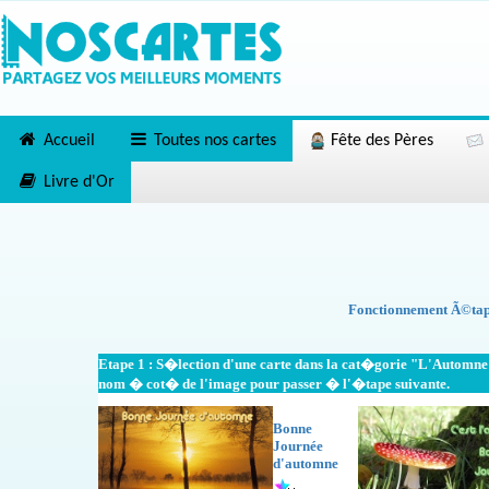
Accueil
Toutes nos cartes
Fête des Pères
Livre d'Or
Fonctionnement Ã©tape
Etape 1 : S�lection d'une carte dans la cat�gorie "L'Automne" c
nom � cot� de l'image pour passer � l'�tape suivante.
Bonne
Journée
d'automne