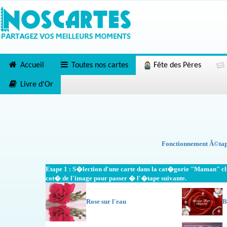
Accueil
Toutes nos cartes
Fête des Pères
Livre d'Or
Fonctionnement Ã©tape
Etape 1 : S�lection d'une carte dans la cat�gorie "Maman" cliq
cot� de l'image pour passer � l'�tape suivante.
Rose sur l'eau
B