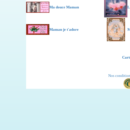
Ma douce Maman
L
Maman je t'adore
M
Cart
Nos condition