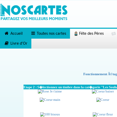
Accueil
Toutes nos cartes
Fête des Pères
Livre d'Or
Fonctionnement Ã©tape
Etape 2 : S�lectionnez un timbre dans la cat�gorie "Les Souh