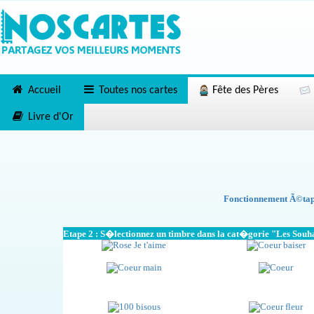
Accueil
Toutes nos cartes
Fête des Pères
Livre d'Or
Fonctionnement Ã©tape
Etape 2 : S�lectionnez un timbre dans la cat�gorie "Les Souh