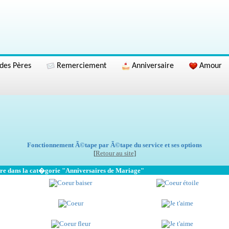
des Pères
Remerciement
Anniversaire
Amour
Fonctionnement Ã©tape par Ã©tape du service et ses options
[
Retour au site
]
bre dans la cat�gorie "Anniversaires de Mariage"