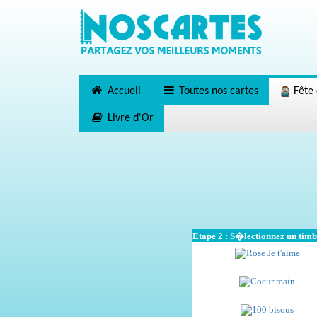
Accueil
Toutes nos cartes
Fête 
Livre d'Or
Etape 2 : S�lectionnez un tim