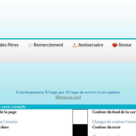
des Pères
Remerciement
Anniversaire
Amour
Fonctionnement Ã©tape par Ã©tape du service et ses options
[
Retour au site
]
 carte virtuelle
de la page
Couleur du fond de la car
ur
/
texture
Changer de couleur
/
textu
rdure
Couleur du texte