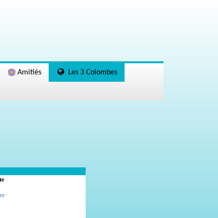
Amitiés
Les 3 Colombes
te
re