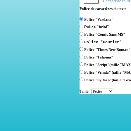
Changer de coule
Police de caractères du texte
Police "Verdana"
Police "Arial"
Police "Comic Sans MS"
Police "Courier"
Police "Times New Roman"
Police "Tahoma"
Police "Script"
(taille "MAXI
Police "Vrinda" (taille "MA
Police "Sylfaen"(taille "Gra
Taille :