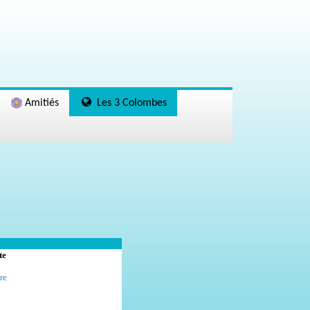
Amitiés
Les 3 Colombes
te
re