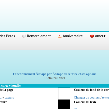
des Pères
Remerciement
Anniversaire
Amour
Fonctionnement Ã©tape par Ã©tape du service et ses options
[
Retour au site
]
 carte virtuelle
de la page
Couleur du fond de la car
ur
/
texture
Changer de couleur
/
textu
rdure
Couleur du texte