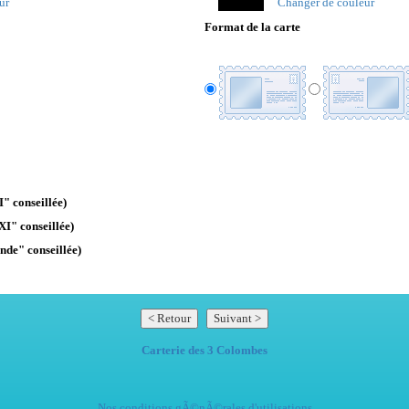
ur
Changer de couleur
Format de la carte
" conseillée)
XI" conseillée)
nde" conseillée)
Carterie des 3 Colombes
Nos conditions gÃ©nÃ©rales d'utilisations