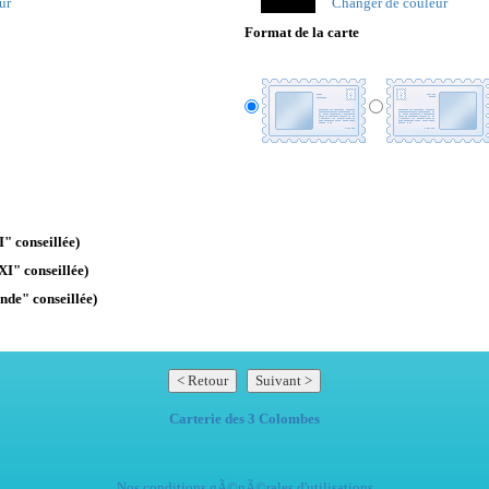
ur
Changer de couleur
Format de la carte
" conseillée)
XI" conseillée)
nde" conseillée)
Carterie des 3 Colombes
Nos conditions gÃ©nÃ©rales d'utilisations