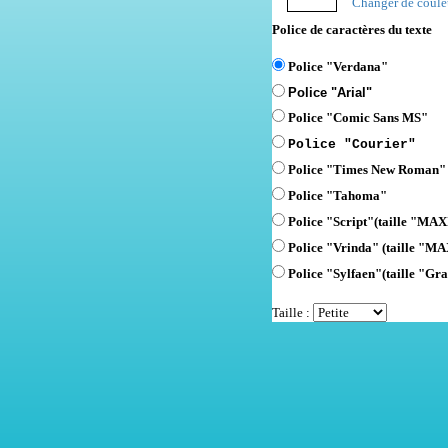
Changer de coule
Police de caractères du texte
Police "Verdana"
Police "Arial"
Police "Comic Sans MS"
Police "Courier"
Police "Times New Roman"
Police "Tahoma"
Police "Script"
(taille "MAXI
Police "Vrinda" (taille "MA
Police "Sylfaen"(taille "Gra
Taille :