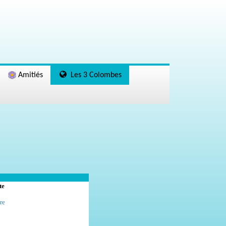
Amitiés
Les 3 Colombes
te
re