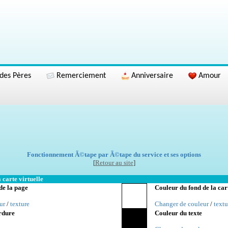
des Pères
Remerciement
Anniversaire
Amour
Fonctionnement Ã©tape par Ã©tape du service et ses options
[
Retour au site
]
 carte virtuelle
de la page
Couleur du fond de la car
ur
/
texture
Changer de couleur
/
textu
rdure
Couleur du texte